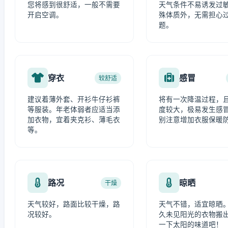
您将感到很舒适，一般不需要
天气条件不易诱发过
开启空调。
殊体质外，无需担心
题。
穿衣
感冒
较舒适
建议着薄外套、开衫牛仔衫裤
将有一次降温过程，
等服装。年老体弱者应适当添
度较大，极易发生感
加衣物，宜着夹克衫、薄毛衣
别注意增加衣服保暖
等。
路况
晾晒
干燥
天气较好，路面比较干燥，路
天气不错，适宜晾晒
况较好。
久未见阳光的衣物搬
一下太阳的味道吧！