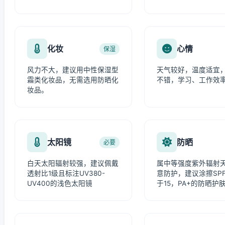
化妆
心情
保湿
风力不大，建议用中性保湿型
天气较好，温度适宜
霜类化妆品，无需选用防晒化
不错，学习、工作效
妆品。
太阳镜
防晒
必要
白天太阳辐射较强，建议佩戴
属中等强度紫外辐射
透射比1级且标注UV380-
意防护，建议涂擦SP
UV400的浅色太阳镜
于15，PA+的防晒护