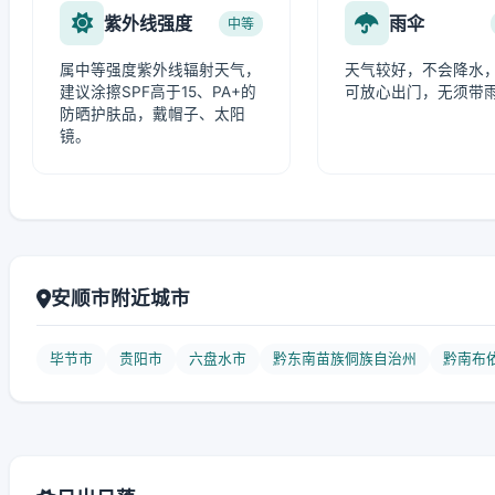
紫外线强度
雨伞
中等
属中等强度紫外线辐射天气，
天气较好，不会降水
建议涂擦SPF高于15、PA+的
可放心出门，无须带
防晒护肤品，戴帽子、太阳
镜。
安顺市附近城市
毕节市
贵阳市
六盘水市
黔东南苗族侗族自治州
黔南布