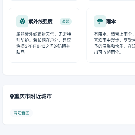
紫外线强度
雨伞
最弱
属弱紫外线辐射天气，无需特
有降水，请带上雨伞
别防护。若长期在户外，建议
喜欢雨中漫步，享受
涂擦SPF在8-12之间的防晒护
予的温馨和快乐，在
肤品。
出可收起雨伞。
重庆市附近城市
两江新区