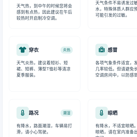
天气条件不易诱发过
天气热，到中午的时候您将会
水，特殊体质人群应
感到有点热，因此建议在午后
可能引发的过敏。
较热时开启制冷空调。
穿衣
感冒
炎热
天气炎热，建议着短衫、短
各项气象条件适宜，
裙、短裤、薄型T恤衫等清凉
几率较低。但请避免
夏季服装。
空调房间中，以防感
路况
晾晒
潮湿
有降水，路面潮湿，车辆易打
有降水，不适宜晾晒
滑，请小心驾驶。
晾晒，请在室内准备