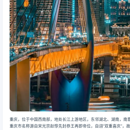
重庆，位于中国西南部，地处长江上游地区，东邻湖北、湖南，南
重庆市名称源自宋光宗赵惇先封恭王再即帝位，自诩“双重喜庆”，