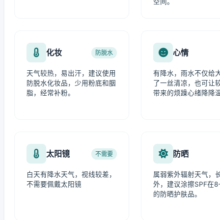
空间。
化妆
心情
防脱水
天气较热，易出汗，建议使用
有降水，雨水不仅给
防脱水化妆品，少用粉底和胭
了一丝清凉，也可让
脂，经常补粉。
带来的烦躁心绪降降
太阳镜
防晒
不需要
白天有降水天气，视线较差，
属弱紫外辐射天气，
不需要佩戴太阳镜
外，建议涂擦SPF在8-
的防晒护肤品。