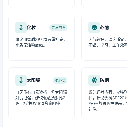
化妆
心情
去油防晒
建议用蜜质SPF20面霜打底，
天气较好，温度适宜
水质无油粉底霜。
不错，学习、工作效
太阳镜
防晒
很必要
白天虽有白云遮挡，但太阳辐
紫外辐射极强，应特
射仍很强，建议佩戴透射比2
护，建议涂擦SPF20
级且标注UV400的遮阳镜
PA++的防晒护肤品
补涂。