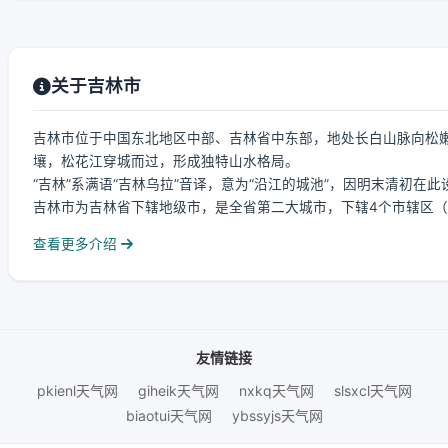
关于吉林市
吉林市位于中国东北地区中部、吉林省中东部，地处长白山脉向松
壤，松花江穿城而过，形成独特山水格局。
“吉林”系满语“吉林乌拉”音译，意为“沿江的城池”，因明末清初
吉林市为吉林省下辖地级市，是全省第二大城市，下辖4个市辖区（昌
查看更多介绍
友情链接
pkienl天气网
giheik天气网
nxkq天气网
slsxcl天气网
biaotui天气网
ybssyjs天气网