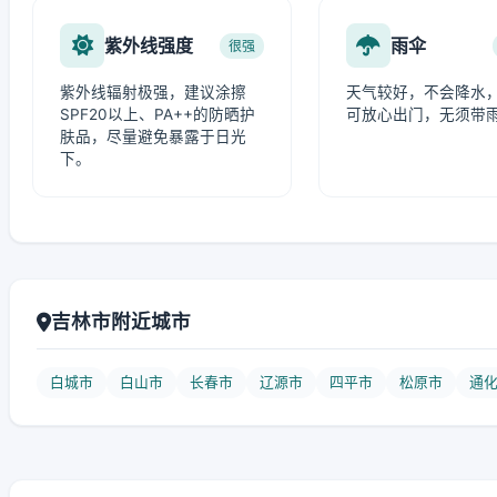
紫外线强度
雨伞
很强
紫外线辐射极强，建议涂擦
天气较好，不会降水
SPF20以上、PA++的防晒护
可放心出门，无须带
肤品，尽量避免暴露于日光
下。
吉林市附近城市
白城市
白山市
长春市
辽源市
四平市
松原市
通