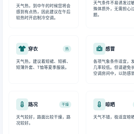
天气条件不易诱发过
天气热，到中午的时候您将会
殊体质外，无需担心
感到有点热，因此建议在午后
题。
较热时开启制冷空调。
穿衣
感冒
热
天气热，建议着短裙、短裤、
各项气象条件适宜，
短薄外套、T恤等夏季服装。
几率较低。但请避免
空调房间中，以防感
路况
晾晒
干燥
天气较好，路面比较干燥，路
天气不错，极适宜晾
况较好。