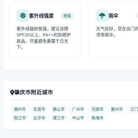
紫外线强度
雨伞
很强
紫外线辐射极强，建议涂擦
天气较好，您在出门
SPF20以上、PA++的防晒护
须带雨伞。
肤品，尽量避免暴露于日光
下。
肇庆市附近城市
潮州市
东莞市
佛山市
广州市
河源市
惠州市
江
阳江市
云浮市
湛江市
中山市
珠海市