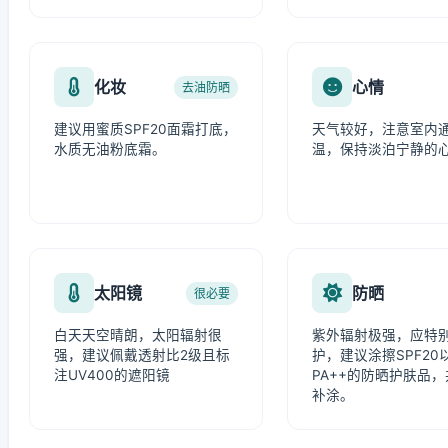
化妆
心情
去油防晒
建议用蜜质SPF20面霜打底，
天气较好，注意室内
水质无油粉底霜。
温，保持淡泊宁静的
太阳镜
防晒
很必要
白天天空晴朗，太阳辐射很
紫外辐射极强，应特
强，建议佩戴透射比2级且标
护，建议涂擦SPF20
注UV400的遮阳镜
PA++的防晒护肤品
补涂。