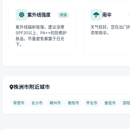
紫外线强度
雨伞
很强
紫外线辐射极强，建议涂擦
天气较好，您在出门
SPF20以上、PA++的防晒护
须带雨伞。
肤品，尽量避免暴露于日光
下。
株洲市附近城市
常德市
长沙市
郴州市
衡阳市
怀化市
娄底市
邵