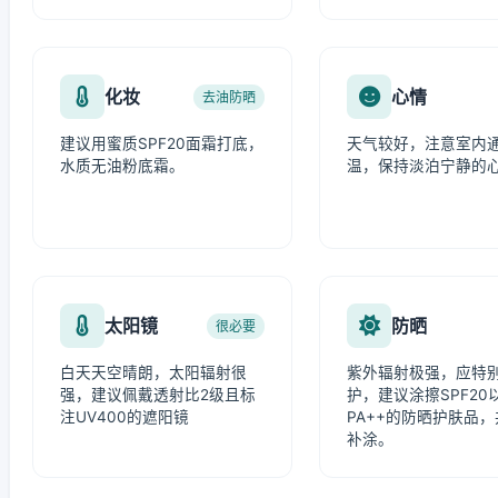
化妆
心情
去油防晒
建议用蜜质SPF20面霜打底，
天气较好，注意室内
水质无油粉底霜。
温，保持淡泊宁静的
太阳镜
防晒
很必要
白天天空晴朗，太阳辐射很
紫外辐射极强，应特
强，建议佩戴透射比2级且标
护，建议涂擦SPF20
注UV400的遮阳镜
PA++的防晒护肤品
补涂。