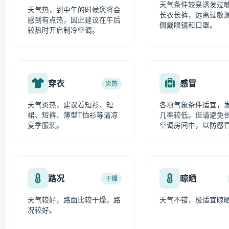
天气条件较易诱发过
天气热，到中午的时候您将会
长衣长裤，远离过敏
感到有点热，因此建议在午后
佩戴眼镜和口罩。
较热时开启制冷空调。
穿衣
感冒
炎热
天气炎热，建议着短衫、短
各项气象条件适宜，
裙、短裤、薄型T恤衫等清凉
几率较低。但请避免
夏季服装。
空调房间中，以防感
路况
晾晒
干燥
天气较好，路面比较干燥，路
天气不错，极适宜晾
况较好。