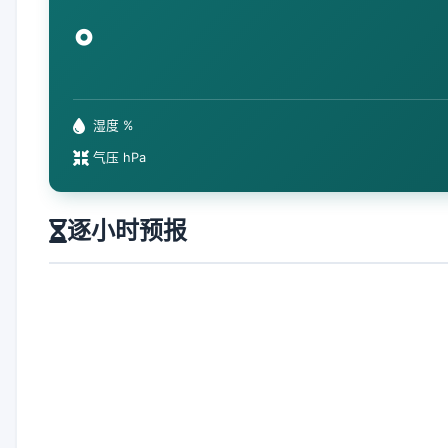
°
湿度 %
气压 hPa
逐小时预报