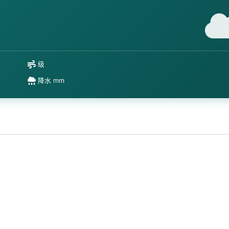
级
降水 mm