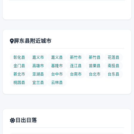
屏东县附近城市
彰化县
嘉义市
嘉义县
新竹市
新竹县
花莲县
金门县
高雄市
基隆市
连江县
苗栗县
南投县
新北市
澎湖县
台中市
台南市
台北市
台东县
桃园县
宜兰县
云林县
日出日落