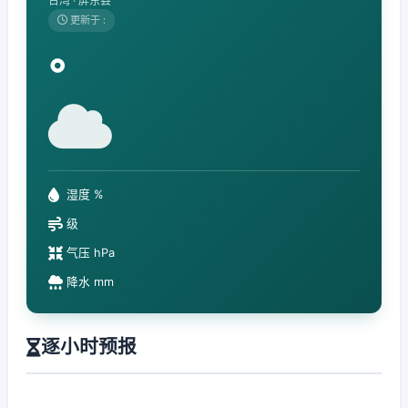
台湾 · 屏东县
更新于 :
°
湿度 %
级
气压 hPa
降水 mm
逐小时预报