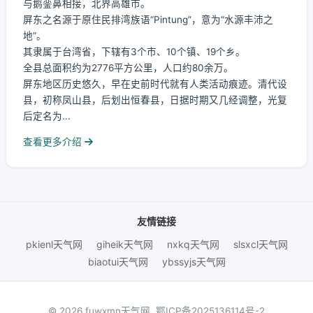
与鹅銮鼻相接，北界高雄市。
屏东之名源于原住民排湾族语“Pintung”，意为“水源丰沛之
地”。
其隶属于台湾省，下辖有3个市、10个镇、19个乡。
全县总面积约为2776平方公里，人口约80余万。
屏东地区历史悠久，早在史前时代就有人类活动痕迹。清代设
县，初称凤山县，后划出恒春县，日据时期又几经调整，光复
后定名为...
查看更多介绍
友情链接
pkienl天气网
giheik天气网
nxkq天气网
slsxcl天气网
biaotui天气网
ybssyjs天气网
© 2026 fuwxmn天气网.
鄂ICP备2025136114号-2