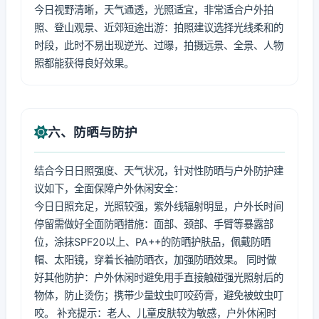
今日视野清晰，天气通透，光照适宜，非常适合户外拍
照、登山观景、近郊短途出游：拍照建议选择光线柔和的
时段，此时不易出现逆光、过曝，拍摄远景、全景、人物
照都能获得良好效果。
六、防晒与防护
结合今日日照强度、天气状况，针对性防晒与户外防护建
议如下，全面保障户外休闲安全：
今日日照充足，光照较强，紫外线辐射明显，户外长时间
停留需做好全面防晒措施：面部、颈部、手臂等暴露部
位，涂抹SPF20以上、PA++的防晒护肤品，佩戴防晒
帽、太阳镜，穿着长袖防晒衣，加强防晒效果。 同时做
好其他防护：户外休闲时避免用手直接触碰强光照射后的
物体，防止烫伤；携带少量蚊虫叮咬药膏，避免被蚊虫叮
咬。 补充提示：老人、儿童皮肤较为敏感，户外休闲时