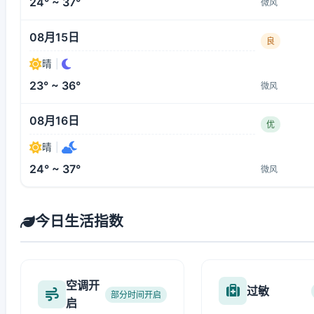
24° ~ 37°
微风
08月15日
良
晴
|
23° ~ 36°
微风
08月16日
优
晴
|
24° ~ 37°
微风
今日生活指数
空调开
过敏
部分时间开启
启