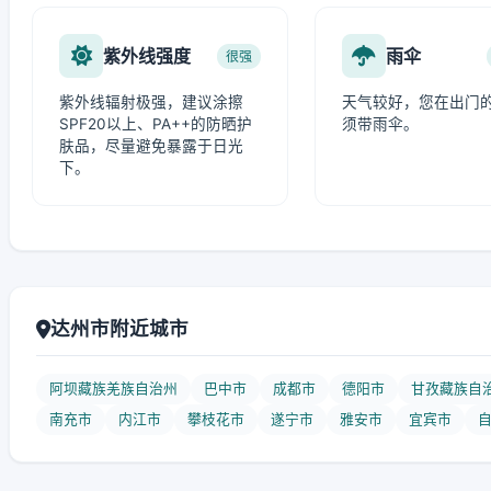
紫外线强度
雨伞
很强
紫外线辐射极强，建议涂擦
天气较好，您在出门
SPF20以上、PA++的防晒护
须带雨伞。
肤品，尽量避免暴露于日光
下。
达州市附近城市
阿坝藏族羌族自治州
巴中市
成都市
德阳市
甘孜藏族自
南充市
内江市
攀枝花市
遂宁市
雅安市
宜宾市