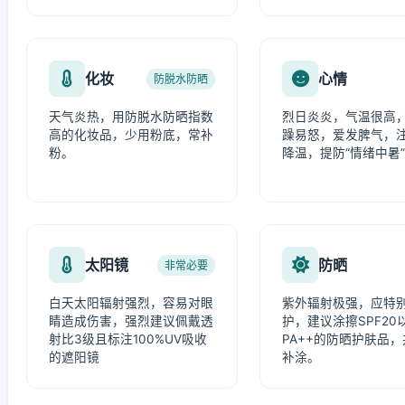
化妆
心情
防脱水防晒
天气炎热，用防脱水防晒指数
烈日炎炎，气温很高
高的化妆品，少用粉底，常补
躁易怒，爱发脾气，
粉。
降温，提防“情绪中暑
太阳镜
防晒
非常必要
白天太阳辐射强烈，容易对眼
紫外辐射极强，应特
睛造成伤害，强烈建议佩戴透
护，建议涂擦SPF20
射比3级且标注100%UV吸收
PA++的防晒护肤品
的遮阳镜
补涂。