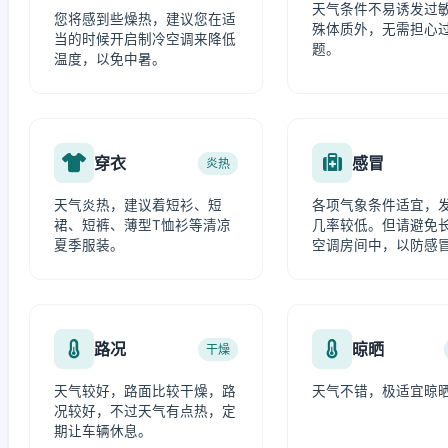
天气条件不易诱发过
您将感到些燥热，建议您在适
殊体质外，无需担心
当的时候开启制冷空调来降低
题。
温度，以免中暑。
穿衣
感冒
炎热
天气炎热，建议着短衫、短
各项气象条件适宜，
裙、短裤、薄型T恤衫等清凉
几率较低。但请避免
夏季服装。
空调房间中，以防感
路况
晾晒
干燥
天气较好，路面比较干燥，路
天气不错，极适宜晾
况较好，不过天气有点热，定
期让车辆休息。