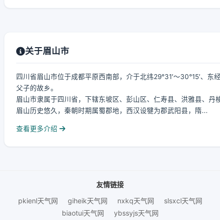
关于眉山市
四川省眉山市位于成都平原西南部，介于北纬29°31′～30°15′、东
父子的故乡。
眉山市隶属于四川省，下辖东坡区、彭山区、仁寿县、洪雅县、丹棱
眉山历史悠久，秦朝时期属蜀郡地，西汉设犍为郡武阳县，隋...
查看更多介绍
友情链接
pkienl天气网
giheik天气网
nxkq天气网
slsxcl天气网
biaotui天气网
ybssyjs天气网