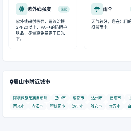
紫外线强度
雨伞
很强
紫外线辐射极强，建议涂擦
天气较好，您在出门
SPF20以上、PA++的防晒护
须带雨伞。
肤品，尽量避免暴露于日光
下。
眉山市附近城市
阿坝藏族羌族自治州
巴中市
成都市
达州市
德阳市
南充市
内江市
攀枝花市
遂宁市
雅安市
宜宾市