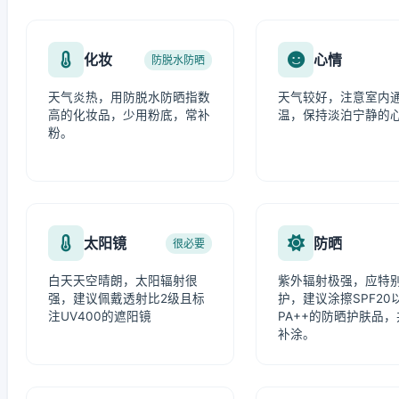
化妆
心情
防脱水防晒
天气炎热，用防脱水防晒指数
天气较好，注意室内
高的化妆品，少用粉底，常补
温，保持淡泊宁静的
粉。
太阳镜
防晒
很必要
白天天空晴朗，太阳辐射很
紫外辐射极强，应特
强，建议佩戴透射比2级且标
护，建议涂擦SPF20
注UV400的遮阳镜
PA++的防晒护肤品
补涂。