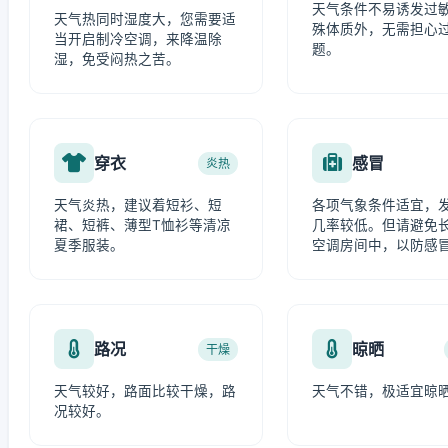
天气条件不易诱发过
天气热同时湿度大，您需要适
殊体质外，无需担心
当开启制冷空调，来降温除
题。
湿，免受闷热之苦。
穿衣
感冒
炎热
天气炎热，建议着短衫、短
各项气象条件适宜，
裙、短裤、薄型T恤衫等清凉
几率较低。但请避免
夏季服装。
空调房间中，以防感
路况
晾晒
干燥
天气较好，路面比较干燥，路
天气不错，极适宜晾
况较好。