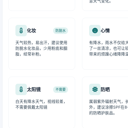
意天气变化。
化妆
心情
防脱水
天气较热，易出汗，建议使用
有降水，雨水不仅给
防脱水化妆品，少用粉底和胭
了一丝清凉，也可让
脂，经常补粉。
带来的烦躁心绪降降
太阳镜
防晒
不需要
白天有降水天气，视线较差，
属弱紫外辐射天气，
不需要佩戴太阳镜
外，建议涂擦SPF在8-
的防晒护肤品。