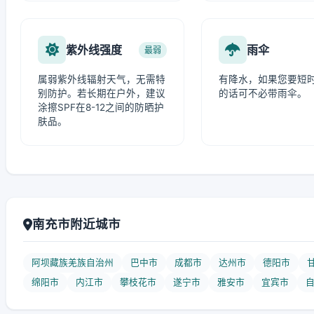
紫外线强度
雨伞
最弱
属弱紫外线辐射天气，无需特
有降水，如果您要短
别防护。若长期在户外，建议
的话可不必带雨伞。
涂擦SPF在8-12之间的防晒护
肤品。
南充市附近城市
阿坝藏族羌族自治州
巴中市
成都市
达州市
德阳市
绵阳市
内江市
攀枝花市
遂宁市
雅安市
宜宾市