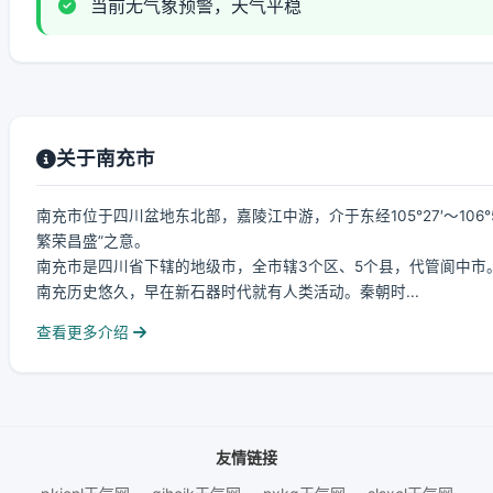
当前无气象预警，天气平稳
关于南充市
南充市位于四川盆地东北部，嘉陵江中游，介于东经105°27′～106°5
繁荣昌盛”之意。
南充市是四川省下辖的地级市，全市辖3个区、5个县，代管阆中市。总面
南充历史悠久，早在新石器时代就有人类活动。秦朝时...
查看更多介绍
友情链接