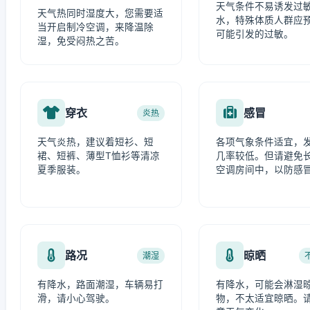
天气条件不易诱发过
天气热同时湿度大，您需要适
水，特殊体质人群应
当开启制冷空调，来降温除
可能引发的过敏。
湿，免受闷热之苦。
穿衣
感冒
炎热
天气炎热，建议着短衫、短
各项气象条件适宜，
裙、短裤、薄型T恤衫等清凉
几率较低。但请避免
夏季服装。
空调房间中，以防感
路况
晾晒
潮湿
有降水，路面潮湿，车辆易打
有降水，可能会淋湿
滑，请小心驾驶。
物，不太适宜晾晒。