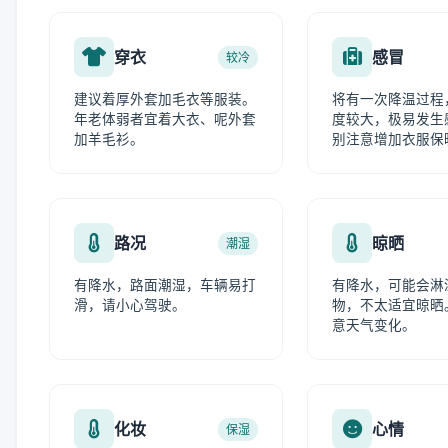
穿衣
感冒
较冷
建议着厚外套加毛衣等服装。
将有一次降温过程
年老体弱者宜着大衣、呢外套
度较大，极易发生
加羊毛衫。
别注意增加衣服保
路况
晾晒
潮湿
有降水，路面潮湿，车辆易打
有降水，可能会淋
滑，请小心驾驶。
物，不太适宜晾晒
意天气变化。
化妆
心情
保湿