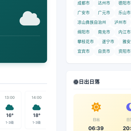
成都市
达州市
德阳市
广安市
广元市
乐山市
凉山彝族自治州
泸州市
绵阳市
南充市
内江市
攀枝花市
遂宁市
雅安
宜宾市
自贡市
资阳市
日出日落
13:00
14:00
15:00
22:00
16:00
16°
18°
18°
9°
18°
日出
日
1-3级
1-3级
1-3级
1-3级
1-3级
06:39
20