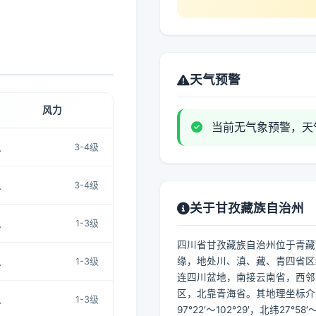
天气预警
风力
当前无气象预警，天
风
3-4级
风
3-4级
关于甘孜藏族自治州
风
1-3级
四川省甘孜藏族自治州位于青藏
缘，地处川、滇、藏、青四省区
风
1-3级
连四川盆地，南接云南省，西邻
区，北靠青海省。其地理坐标介
风
1-3级
97°22′～102°29′，北纬27°58′