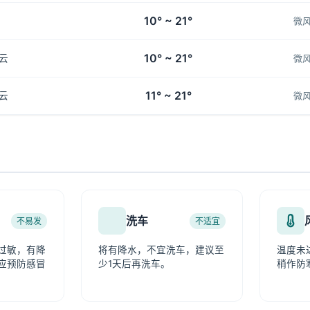
10° ~ 21°
微
10° ~ 21°
云
微
11° ~ 21°
云
微
洗车
不易发
不适宜
过敏，有降
将有降水，不宜洗车，建议至
温度未
应预防感冒
少1天后再洗车。
稍作防