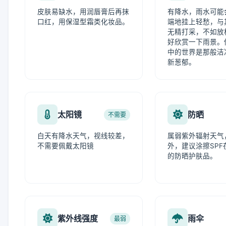
皮肤易缺水，用润唇膏后再抹
有降水，雨水可能
口红，用保湿型霜类化妆品。
端地挂上轻愁，与
无精打采，不如放
好欣赏一下雨景。
中的世界是那般洁
新葱郁。
太阳镜
防晒
不需要
白天有降水天气，视线较差，
属弱紫外辐射天气
不需要佩戴太阳镜
外，建议涂擦SPF在
的防晒护肤品。
紫外线强度
雨伞
最弱