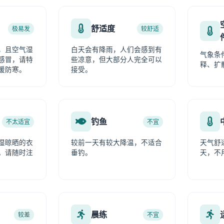
舒适度
极易发
较舒适
，且空气湿
白天会有降雨，人们会感到有
气象条
感冒，请特
些凉意，但大部分人完全可以
释、扩
暖防寒。
接受。
钓鱼
不太适宜
不宜
湿晾晒的衣
较前一天有较大降温，不适合
天气舒
。请随时注
垂钓。
天，不
晨练
较差
不宜