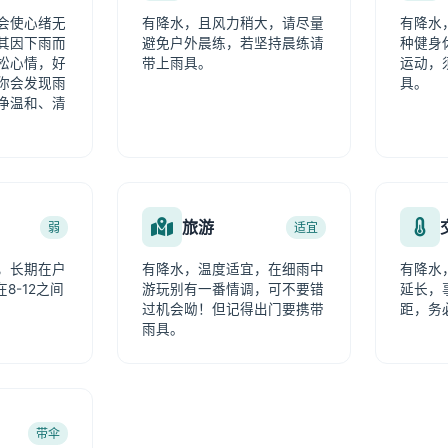
会使心绪无
有降水，且风力稍大，请尽量
有降水
其因下雨而
避免户外晨练，若坚持晨练请
种健身
松心情，好
带上雨具。
运动，
你会发现雨
具。
净温和、清
旅游
弱
适宜
，长期在户
有降水，温度适宜，在细雨中
有降水
8-12之间
游玩别有一番情调，可不要错
延长，
过机会呦！但记得出门要携带
距，务
雨具。
带伞