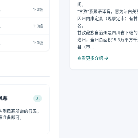
间。
风
1-3级
“甘孜”系藏语译音，意为洁白美
因州内康定县（现康定市）有甘
名。
风
1-3级
甘孜藏族自治州是四川省下辖的
治州，全州总面积15.3万平方千
风
1-3级
县（市...
查看更多介绍
风寒
无
达到风寒所需的低温，
寒准备即可。